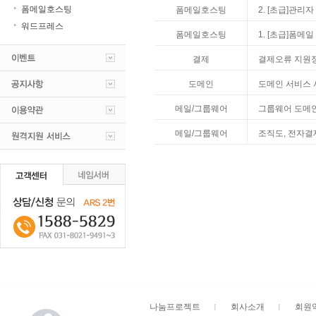
폼메일호스팅
폼메일호스팅
2. [초급]관리
워드프레스
폼메일호스팅
1. [초급]폼메
결제
결제오류 지원
도메인
도메인 서비스 
메일/그룹웨어
그룹웨어 도메인
메일/그룹웨어
조직도, 전자결
나눔프로젝트
회사소개
회원