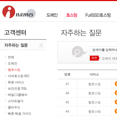
전체
도메인 연
도메인
웹호스팅
번호
서비스
서버호스팅 IDC
회원 서비스
47
웹호스팅
보안인증 SSL
46
웹호스팅
메일/그룹웨어
스마트빌더
45
웹호스팅
클라우드
44
웹호스팅
빠른 해결 가이드