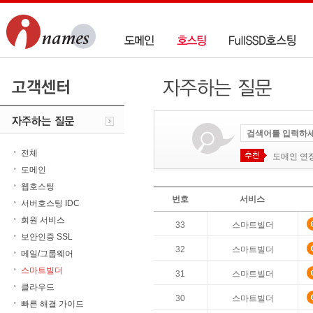
전체
도메인 연
도메인
웹호스팅
번호
서비스
서버호스팅 IDC
회원 서비스
33
스마트빌더
보안인증 SSL
32
스마트빌더
메일/그룹웨어
스마트빌더
31
스마트빌더
클라우드
30
스마트빌더
빠른 해결 가이드