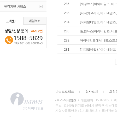
286
[재경뉴스]아이네임즈, 네모
285
[지디넷코리아]아이네임즈, 
284
[디지털타임즈]아이네임즈, 
283
[보안뉴스]아이네임즈, 네모
282
아이네임즈에서 네모소프트 
281
[디지털데일리]아이네임즈
나눔프로젝트
회사소개
회원
(주)아이네임즈
대표전화 : 1588-5829
팩스
주소 : (13496) 경기도 성남시 분당구 성남대
사업자등록번호 : 214-86-80418
통신판매업 신