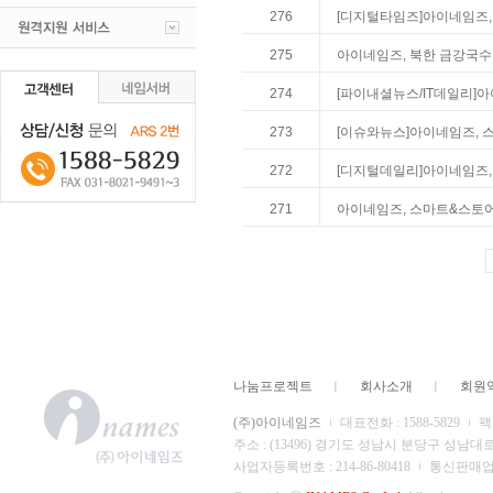
276
[디지털타임즈]아이네임즈,
275
아이네임즈, 북한 금강국수
274
[파이내셜뉴스/IT데일리]
273
[이슈와뉴스]아이네임즈, 
272
[디지털데일리]아이네임즈
271
아이네임즈, 스마트&스토
나눔프로젝트
회사소개
회원
(주)아이네임즈
대표전화 : 1588-5829
팩스
주소 : (13496) 경기도 성남시 분당구 성남대
사업자등록번호 : 214-86-80418
통신판매업 신